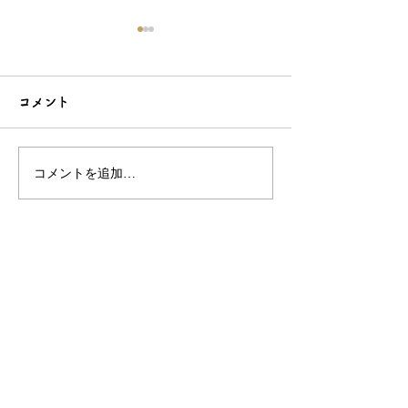
コメント
コメントを追加…
こだわり造形の愛らしい
石でも力持って
根付☆シルバーOEMなら
シルバーアクセ
和心へ！
OEMは和心で
OEM/ODM取扱い商材紹介サイト
ー オリジナルグッズ全般
ー 簪
ー 天然石ブレスレット
ー レザー
ー サングラス
ー 傘