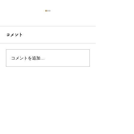
コメント
コメントを追加…
こだわり造形の愛らしい
石でも力持って
根付☆シルバーOEMなら
シルバーアクセ
和心へ！
OEMは和心で
OEM/ODM取扱い商材紹介サイト
ー オリジナルグッズ全般
ー 簪
ー 天然石ブレスレット
ー レザー
ー サングラス
ー 傘