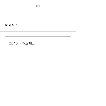
コメント
コメントを追加…
こだわり造形の愛らしい
石でも力持って
根付☆シルバーOEMなら
シルバーアクセ
和心へ！
OEMは和心で
OEM/ODM取扱い商材紹介サイト
ー オリジナルグッズ全般
ー 簪
ー 天然石ブレスレット
ー レザー
ー サングラス
ー 傘