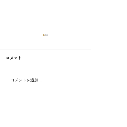
コメント
コメントを追加…
こだわり造形の愛らしい
石でも力持って
根付☆シルバーOEMなら
シルバーアクセ
和心へ！
OEMは和心で
OEM/ODM取扱い商材紹介サイト
ー オリジナルグッズ全般
ー 簪