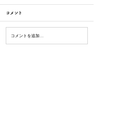
コメント
コメントを追加…
こだわり造形の愛らしい
石でも力持って
根付☆シルバーOEMなら
シルバーアクセ
和心へ！
OEMは和心で
OEM/ODM取扱い商材紹介サイト
ー オリジナルグッズ全般
ー 簪
ー 天然石ブレスレット
ー レザー
ー サングラス
ー 傘
ー 徽章・ピンバッチ
ー ジュエリーボックス
自社ブランド関連サイト