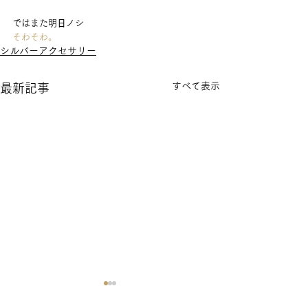
ではまた明
日
ノシ
そわそわ。
シルバーアクセサリー
すべて表示
最新記事