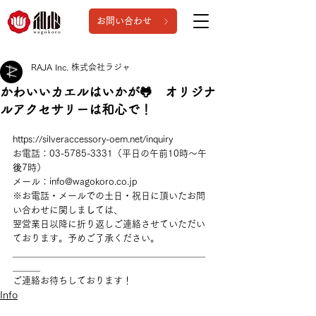
お問い合わせ
RAJA Inc. 株式会社ラジャ
かわいいカエルはいかが🐸 オリジナ
ルアクセサリーは和心で！
https://silveraccessory-oem.net/inquiry
お電話：03-5785-3331（平日の午前10時～午
後
7時）
メール：info@wagokoro.co.jp
※お電話・メールでの土日・祝日に頂いたお問
い合わせに関しま
し
ては、
翌営業日以降に折り返しご連絡させていただい
ております。予めご了承ください。
＿＿＿＿＿＿＿＿＿＿＿＿＿＿＿＿＿＿＿＿＿
＿＿＿
ご連絡お待ちしております！
Info