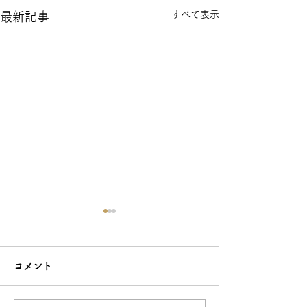
すべて表示
最新記事
ウォレットチェーンも生
月を指に🌙 オ
産可能！ シルバーアク
アクセサリーと
コメント
セOEMは和心へ♪
心！
http://silveraccessory-
http://silveracces
oem.net/inquiry お電話：03-
oem.net/inquir