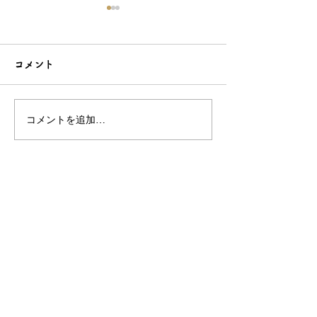
コメント
コメントを追加…
こだわり造形の愛らしい
石でも力持って
根付☆シルバーOEMなら
シルバーアクセ
和心へ！
OEMは和心で
OEM/ODM取扱い商材紹介サイト
ー オリジナルグッズ全般
ー 簪
ー 天然石ブレスレット
ー レザー
ー サングラス
ー 傘