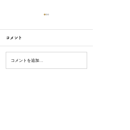
コメント
コメントを追加…
こだわり造形の愛らしい
石でも力持って
根付☆シルバーOEMなら
シルバーアクセ
和心へ！
OEMは和心で
OEM/ODM取扱い商材紹介サイト
ー オリジナルグッズ全般
ー 簪
ー 天然石ブレスレット
ー レザー