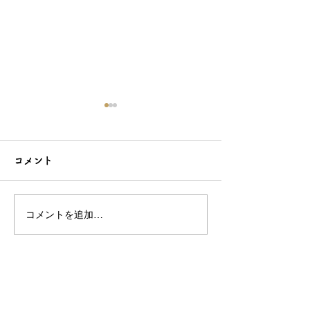
コメント
コメントを追加…
こだわり造形の愛らしい
石でも力持って
根付☆シルバーOEMなら
シルバーアクセ
和心へ！
OEMは和心で
OEM/ODM取扱い商材紹介サイト