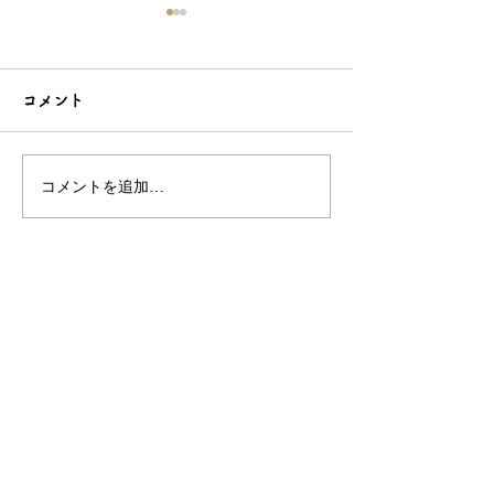
コメント
コメントを追加…
こだわり造形の愛らしい
石でも力持って
根付☆シルバーOEMなら
シルバーアクセ
和心へ！
OEMは和心で
OEM/ODM取扱い商材紹介サイト
ー オリジナルグッズ全般
ー 簪
ー 天然石ブレスレット
ー レザー
ー サングラス
ー 傘