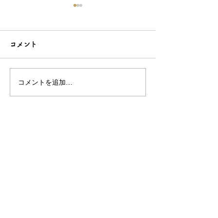
コメント
コメントを追加…
こだわり造形の愛らしい
石でも力持って
根付☆シルバーOEMなら
シルバーアクセ
和心へ！
OEMは和心で
OEM/ODM取扱い商材紹介サイト
ー オリジナルグッズ全般
ー 簪
ー 天然石ブレスレット
ー レザー
ー サングラス
ー 傘