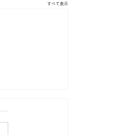
すべて表示
の巣を身に着ける？！
ーチ、帯留めの生産も和
！
//silveraccessory-
net/inquiry お電話：03-