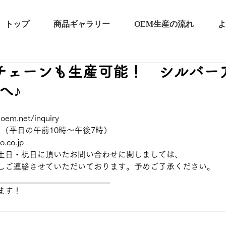
トップ
商品ギャラリー
OEM生産の流れ
よ
チェーンも生産可能！ シルバー
へ♪
-oem.net/inquiry
331（平日の午前10時～午後7時）
o.co.jp
土日・祝日に頂いたお問い合わせに関しましては、
しご連絡させていただいております。予めご了承ください。
＿＿＿＿＿＿＿＿＿＿＿＿＿＿
ます！