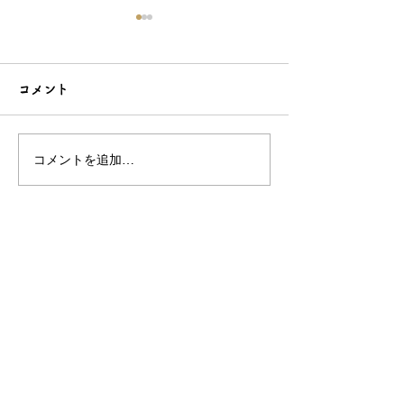
コメント
コメントを追加…
こだわり造形の愛らしい
石でも力持って
根付☆シルバーOEMなら
シルバーアクセ
和心へ！
OEMは和心で
OEM/ODM取扱い商材紹介サイト
ー オリジナルグッズ全般
ー 簪
ー 天然石ブレスレット
ー レザー
ー サングラス
ー 傘