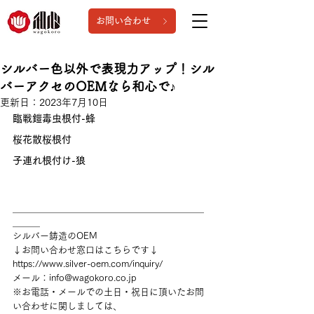
お問い合わせ
シルバー色以外で表現力アップ！シル
バーアクセのOEMなら和心で♪
更新日：
2023年7月10日
臨戦鎧毒虫根付-蜂
桜花散桜根付
子連れ根付け-狼
＿＿＿＿＿＿＿＿＿＿＿＿＿＿＿＿＿＿＿＿＿
＿＿＿
シルバー鋳造のOEM
↓お問い合わせ窓口はこちらです↓
https://www.silver-oem.com/inquiry/
メール：info@wagokoro.co.jp
※お電話・メールでの土日・祝日に頂いたお問
い合わせに関しましては、