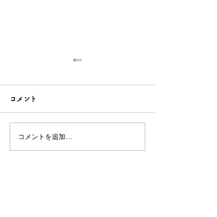
コメント
コメントを追加…
こだわり造形の愛らしい
石でも力持って
根付☆シルバーOEMなら
シルバーアクセ
和心へ！
OEMは和心で
OEM/ODM取扱い商材紹介サイト
ー オリジナルグッズ全般
ー 簪