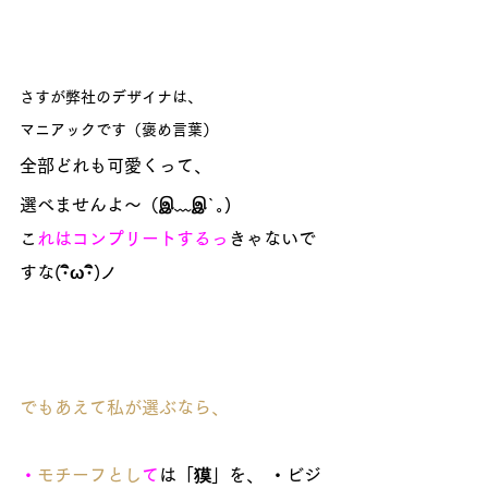
さす
が弊社のデザイナは、
マニアックです（褒め言葉） 
全部どれも可愛くって、
選べませんよ～（இ﹏இ`｡)
こ
れはコン
プリートするっ
きゃないで
すな(･ิω･ิ)ノ
でもあえて私が選ぶなら、
・
モチーフとし
て
は「獏」を、 ・ビジ