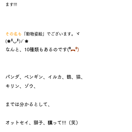
ます!!!
その名も
「動物姿絵」でございます。ヾ
(❀╹◡╹)ﾉﾞ❀ 
なんと、10種類もあるのです(⁰
︻⁰)
パンダ、ペンギン、イルカ、鶴、猫、
キリン、ゾウ、
までは分かるとして、
オットセイ、獅子
、獏って!!!（笑）