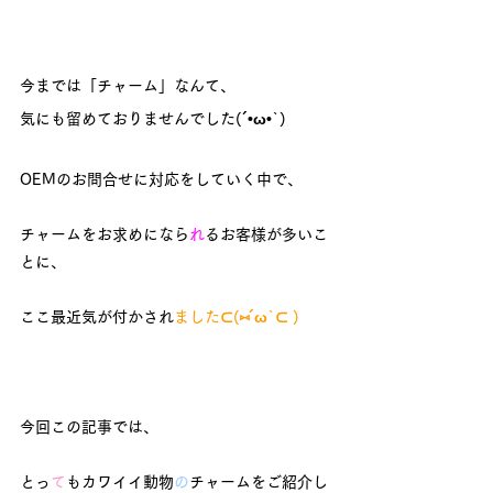
今までは「チャーム」なんて、
気にも留めておりませんでした(´•ω•`)
OEMのお問合せに対応をしていく中で、
チャームをお求めになら
れ
るお客様が多いこ
とに、
ここ最近気が付かされ
ました⊂(⑅´ω
`⊂ )
今回この記事では、
とっ
て
もカワイイ動物
の
チャームをご紹介し