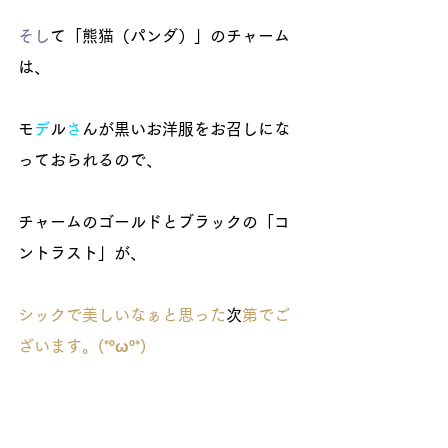
そし
て「熊猫（パンダ）」のチャーム
は、
モ
デ
ル
さ
んが黒いお洋服をお召しにな
っておられるので、
チャームのゴールドとブラックの「コ
ントラスト」が、
シックで美しいなぁと思った
次
第でご
ざいます。(*ºωº*)