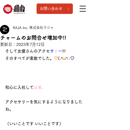
お問い合わせ
RAJA Inc. 株式会社ラジャ
チャームのお問合せ増加中!!
更新日：
2023年7月12日
そして女優さんのアクセ
サ
リ
ー
!!!
そのすべてが素敵でした。
♡
(.◜
ω
◝.
)
♡
和心に入社して
以来、
アクセサリーを気にするようになりました
ね。
（いいことです いいことです）