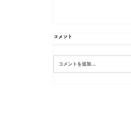
コメント
コメントを追加…
イキイキとした表情に注目！
モチーフにこだわったアクセ
サリーなら和心で！
OEM/ODM取扱い商材紹介サイト
ー オリジナルグッズ全般
ー
ー 簪
ー