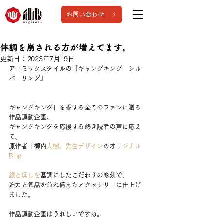
お問い合わせ
体調を崩される方が増えてます。
更新日：
2023年7月19日
アニミックスタイルの『ギャングキング　シル
バーリング』
ギャングキング」を愛する全てのファンに贈る
作品連動企画。
ギャングキングを応援する熱き読者の声に応え
て、
原作者「
柳
内
大樹」先生デザイン
のオ
リジナル
Ring
銀と燻しを
基調にしたこだわりの彫刻で、
迫力と気品を兼ね備えたアクセサリーに仕上げ
ました。
作品連動企画はうれしいですね。