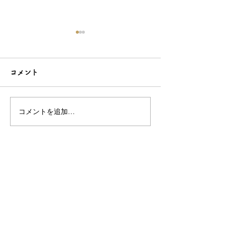
コメント
コメントを追加…
こだわり造形の愛らしい
石でも力持って
根付☆シルバーOEMなら
シルバーアクセ
和心へ！
OEMは和心で
OEM/ODM取扱い商材紹介サイト
ー オリジナルグッズ全般
ー 簪
ー 天然石ブレスレット
ー レザー