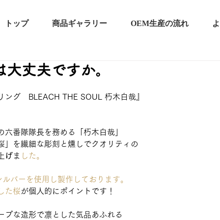
トップ
商品ギャラリー
OEM生産の流れ
よ
は大丈夫ですか。
ング　BLEACH THE SOUL 朽木白哉』
】の六番隊隊長を務める「朽木白哉」
桜」を繊細な彫刻と燻しでクオリティの
上
げ
ま
した。
シルバーを使用し製作しております。
した桜
が個人的にポイントです！
ープな造形で凛とした気品あふれる