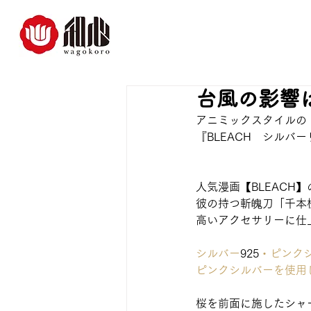
台風の影響
アニミックスタイルの
『BLEACH　シルバーリ
人気漫画【BLEACH
彼の持つ斬魄刀「千本
高いアクセサリーに仕
シルバー
925
・ピンク
ピンクシルバーを使用
桜を前面に施したシャ