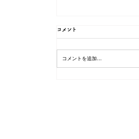
コメント
コメントを追加…
対のデザインが可愛いペアリ
ングをご紹介！シルバーなら
和心へ
OEM/ODM取扱い商材紹介サイト
ー オリジナルグッズ全般
ー
ー 簪
ー