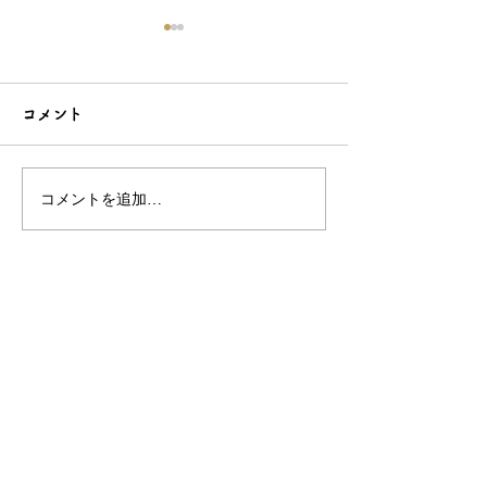
コメント
コメントを追加…
こだわり造形の愛らしい
石でも力持って
根付☆シルバーOEMなら
シルバーアクセ
和心へ！
OEMは和心で
OEM/ODM取扱い商材紹介サイト
ー オリジナルグッズ全般
ー 簪
ー 天然石ブレスレット
ー レザー
ー サングラス
ー 傘