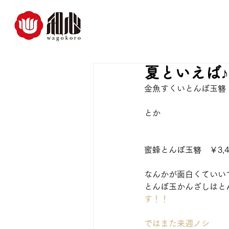
夏といえば♪
金魚すくいとんぼ玉簪　￥3
とか
蜜蜂とんぼ玉簪　￥3,400
なんかが面白くていい
とんぼ玉かんざしはと
す！！
ではまた来週ノシ