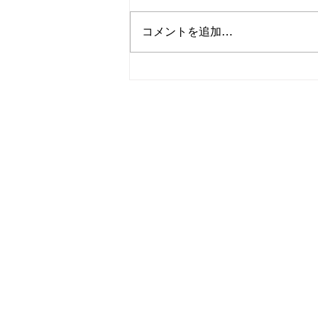
コメントを追加…
対のデザインが可愛いペアリ
ングをご紹介！シルバーなら
和心へ
OEM/ODM取扱い商材紹介サイト
ー オリジナルグッズ全般
ー
ー 簪
ー
ー 傘
ー 天然石ブレスレット