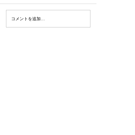
コメントを追加…
こだわり造形の愛らしい
石でも力持って
根付☆シルバーOEMなら
シルバーアクセ
和心へ！
OEMは和心で
OEM/ODM取扱い商材紹介サイト
ー オリジナルグッズ全般
ー 簪
ー 天然石ブレスレット
ー レザー
ー サングラス
ー 傘
ー 徽章・ピンバッチ
ー ジュエリーボックス
自社ブランド関連サイト
ー かすう工房
ー かんざし屋wagoro