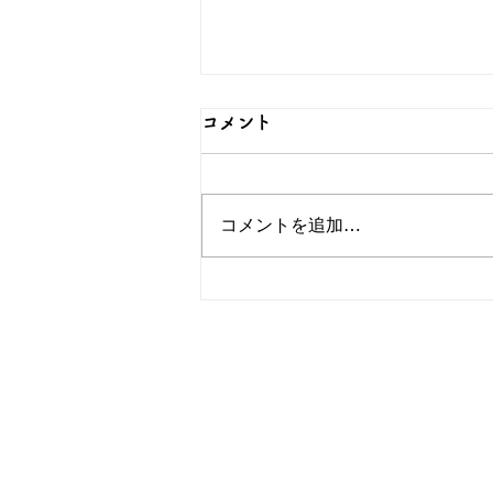
コメント
コメントを追加…
対のデザインが可愛いペアリ
ングをご紹介！シルバーなら
和心へ
OEM/ODM取扱い商材紹介サイト
ー オリジナルグッズ全般
ー
ー 簪
ー