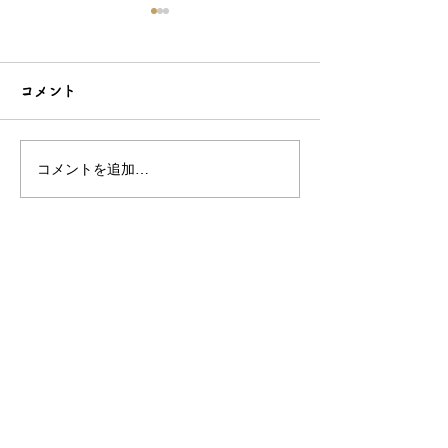
コメント
コメントを追加…
こだわり造形の愛らしい
石でも力持って
根付☆シルバーOEMなら
シルバーアクセ
和心へ！
OEMは和心で
OEM/ODM取扱い商材紹介サイト
ー オリジナルグッズ全般
ー 簪
ー 天然石ブレスレット
ー レザー
ー サングラス
ー 傘