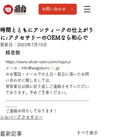
お問い合わせ
時間とともにアンティークの仕上がり
に♪アクセサリーのOEMなら和心で
更新日：
2023年7月10日
蜂首飾
https://www.silver-oem.com/inquiry/
メール：info@wagokoro
.co
.
jp
※お電話・メールでの土日・祝日に頂いたお問
い合わせに関しましては、
翌営業日以降に折り返しご連絡させていただい
ております。予めご
了
承ください。
＿＿＿＿＿＿＿＿＿＿＿＿＿＿＿＿＿＿＿＿＿
＿＿＿
ご連絡お待ちしております！
シルバーアクセサリー
すべて表示
最新記事