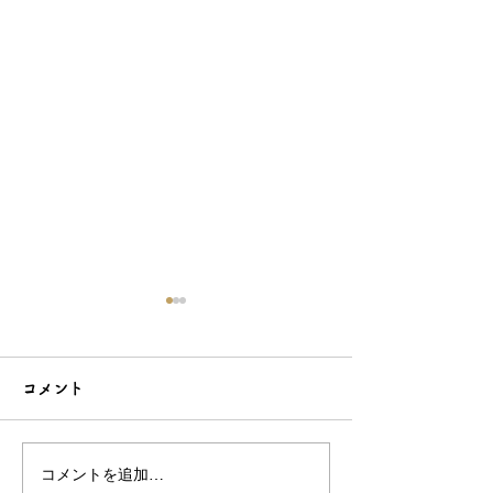
コメント
コメントを追加…
こだわり造形の愛らしい
石でも力持って