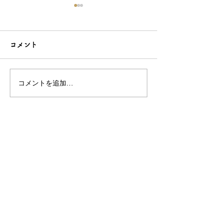
コメント
コメントを追加…
こだわり造形の愛らしい
石でも力持って
根付☆シルバーOEMなら
シルバーアクセ
和心へ！
OEMは和心で
OEM/ODM取扱い商材紹介サイト
ー オリジナルグッズ全般
ー 簪
ー 天然石ブレスレット
ー レザー
ー サングラス
ー 傘