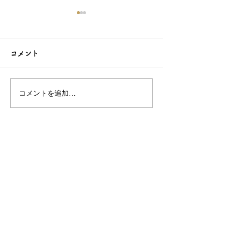
コメント
コメントを追加…
こだわり造形の愛らしい
石でも力持って
根付☆シルバーOEMなら
シルバーアクセ
和心へ！
OEMは和心で
OEM/ODM取扱い商材紹介サイト
ー オリジナルグッズ全般
ー 簪
ー 天然石ブレスレット
ー レザー
ー サングラス
ー 傘