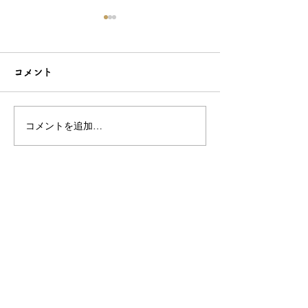
コメント
コメントを追加…
こだわり造形の愛らしい
石でも力持って
根付☆シルバーOEMなら
シルバーアクセ
和心へ！
OEMは和心で
OEM/ODM取扱い商材紹介サイト
ー オリジナルグッズ全般
ー 簪
ー 天然石ブレスレット
ー レザー
ー サングラス
ー 傘