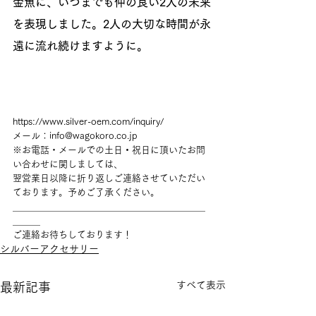
金魚に、いつまでも仲の良い2人の未来
を表現しました。2人の大切な時間が永
遠に
流
れ続けますように。
https://www.silver-oem.com/inquiry/
メール：info@wagokoro.co.jp
※お電話・メールでの土日
・
祝日に頂いたお問
い合わせに関しましては、
翌営業日以降に折り返しご連絡させていただい
ております。予めご了承ください。
＿＿＿＿＿＿＿＿＿＿＿＿＿＿＿＿＿＿＿＿＿
＿＿＿
ご連絡お待ちしております！
シルバーアクセサリー
すべて表示
最新記事