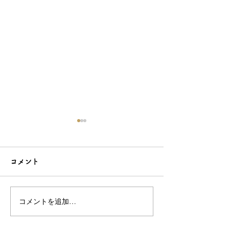
コメント
コメントを追加…
こだわり造形の愛らしい
石でも力持って
根付☆シルバーOEMなら
シルバーアクセ