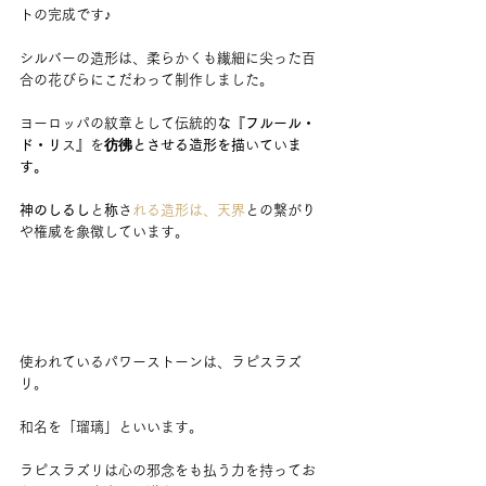
トの完成です♪
シルバーの造形は、柔らかくも繊細に尖った百
合の花びらにこだわって制作しました。
ヨーロッパの紋章として伝統的
な『フルール・
ド・リ
ス
』
を
彷彿とさせる造形を描
い
て
い
ま
す。
神のしるし
と
称
さ
れる造形は、天界
との繋がり
や権威を象徴しています。
使われているパワーストーンは、ラピスラズ
リ。
和名を「瑠璃」といいます。
ラピスラズリは心の邪念をも払う力を持ってお