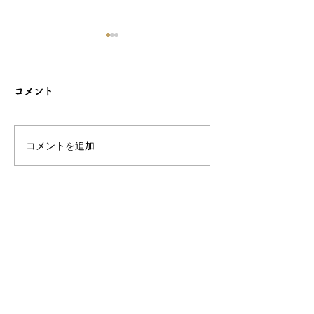
コメント
コメントを追加…
こだわり造形の愛らしい
石でも力持って
根付☆シルバーOEMなら
シルバーアクセ
和心へ！
OEMは和心で
OEM/ODM取扱い商材紹介サイト
ー オリジナルグッズ全般
ー 簪
ー 天然石ブレスレット
ー レザー