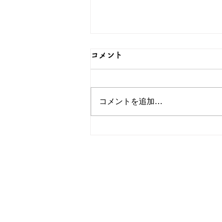
コメント
コメントを追加…
対のデザインが可愛いペアリ
ングをご紹介！シルバーなら
和心へ
OEM/ODM取扱い商材紹介サイト
ー オリジナルグッズ全般
ー
ー 簪
ー