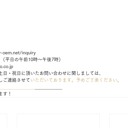
y-oem.net/inquiry
331（平日の午前10時～午後7時）
co.jp
土日・祝日に頂いたお問い合わせに関しましては、
しご連絡させて
いただいております。予めご了承ください。
＿＿＿＿＿＿＿＿
＿＿＿＿＿＿
ます！