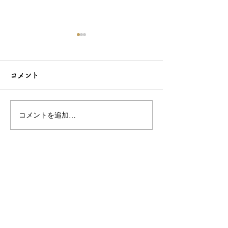
ハロー!! きんいろモザイ
「テイルズ オ
クのアクセサリーを制作
ズオリジナルア
コメント
致しました
ーを制作しまし
コメントを追加…
OEM/ODM取扱い商材紹介サイト
ー オリジナルグッズ全般
ー 簪
ー 天然石ブレスレット
ー レザー