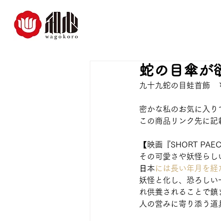
蛇の目傘が
九十九蛇の目蛙首飾　￥5,
密かな私のお気に入り
この商品リンク先に記
【映画『SHORT P
その可愛さや妖怪らし
日
本
には長い年月を経
妖怪と化し、恐ろしい
れ供養されることで鎮
人の営みに寄り添う道