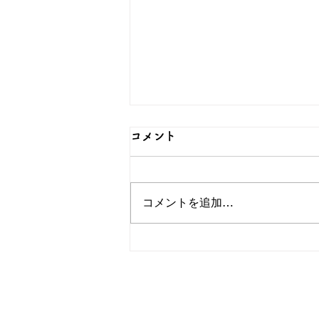
コメント
コメントを追加…
対のデザインが可愛いペアリ
ングをご紹介！シルバーなら
和心へ
OEM/ODM取扱い商材紹介サイト