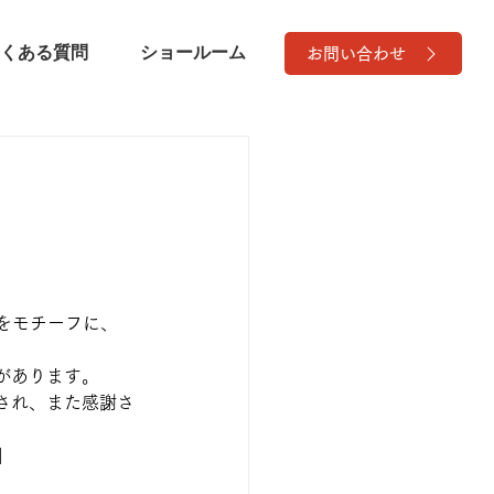
くある質問
ショールーム
お問い合わせ
蛙をモチーフに、
があります。
され、また感謝さ
】