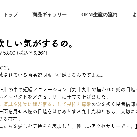
トップ
商品ギャラリー
OEM生産の流れ
よ
欲しい気がするの。
800 (税込￥6,264)
です。
載されている商品説明もいい感じなんですよね。
AECE』の中の短編アニメーション『九十九』で描かれた蛇の目
いインパクトをアクセサリーに仕立て上げました。
た道具や器物に魂が宿るとして畏怖と尊敬
の念を抱く民間信仰
一面を見せる蛇の目蛙をはじめとする九十九神たちも、大切に
まる存在。
具たちを愛しむ気持ちを表現した、優しいアクセサリーです。