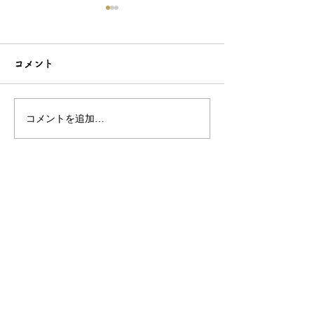
コメント
コメントを追加…
こだわり造形の愛らしい
石でも力持って
根付☆シルバーOEMなら
シルバーアクセ
和心へ！
OEMは和心で
OEM/ODM取扱い商材紹介サイト
ー オリジナルグッズ全般
ー 簪
ー 天然石ブレスレット
ー レザー
ー サングラス
ー 傘