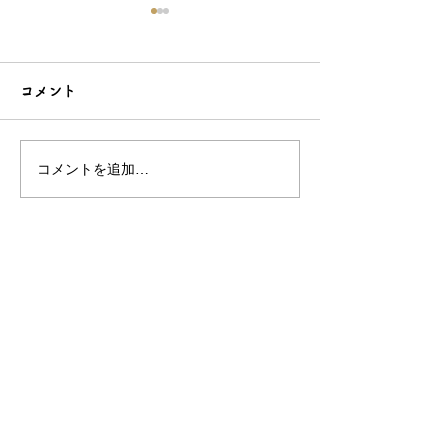
コメント
コメントを追加…
こだわり造形の愛らしい
石でも力持って
根付☆シルバーOEMなら
シルバーアクセ
和心へ！
OEMは和心で
OEM/ODM取扱い商材紹介サイト
ー オリジナルグッズ全般
ー 簪
ー 天然石ブレスレット
ー レザー
ー サングラス
ー 傘