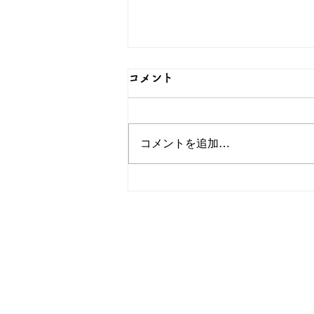
コメント
コメントを追加…
対のデザインが可愛いペアリ
ングをご紹介！シルバーなら
和心へ
OEM/ODM取扱い商材紹介サイト
ー オリジナルグッズ全般
ー
ー 簪
ー