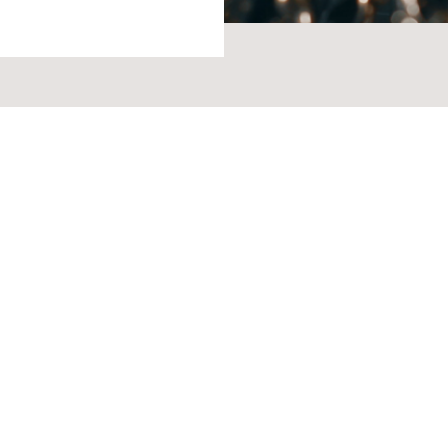
 サングラス
自社ブランド関連サイト
運営会社（株式会
 レザー
ー かすう工房
プライバシーポリ
ー 徽章・ピンバッチ
ー かんざし屋wagoro
採用情報
ー ジュエリーボックス
ー 北斎グラフィック
ー 箸屋万作