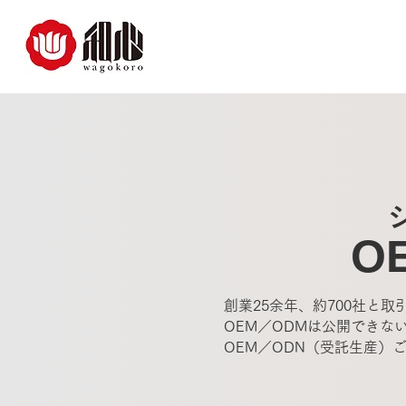
O
創業25余年、約700社と
OEM／ODMは公開でき
OEM／ODN（受託生産）