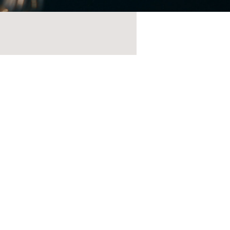
社和心/代表取締役 森 智宏）
シー